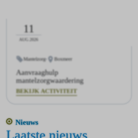
11
AUG.2026
Mantelzorg
Boxmeer
Aanvraaghulp
mantelzorgwaardering
BEKIJK ACTIVITEIT
Nieuws
Laatste nieuws