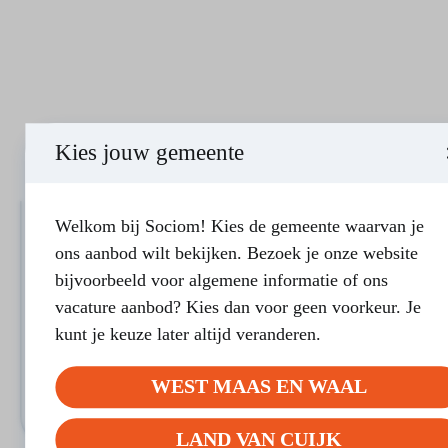
Kies jouw gemeente
Welkom bij Sociom! Kies de gemeente waarvan je
Stress? Nu even niet!
ons aanbod wilt bekijken. Bezoek je onze website
bijvoorbeeld voor algemene informatie of ons
Doel van de cursus Het doel van deze cursus is om
deelnemers, door middel van praktische oefeningen, te
vacature aanbod? Kies dan voor geen voorkeur. Je
leren wat…
kunt je keuze later altijd veranderen.
bij voldoende aanmeldingen
5 bijeenkomsten
WEST MAAS EN WAAL
MEER INFORMATIE
LAND VAN CUIJK