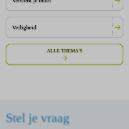
Versterk je buurt
Veiligheid
ALLE THEMA'S
Stel je vraag