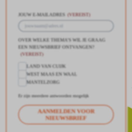
JOUW E-MAILADRES
(VEREIST)
OVER WELKE THEMA’S WIL JE GRAAG
EEN NIEUWSBRIEF ONTVANGEN?
(VEREIST)
LAND VAN CUIJK
WEST MAAS EN WAAL
MANTELZORG
Er zijn meerdere antwoorden mogelijk
AANMELDEN VOOR
NIEUWSBRIEF