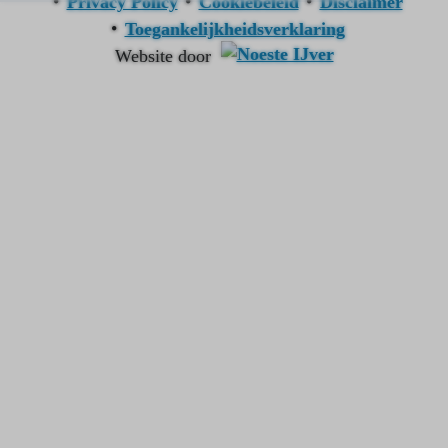
Privacy Policy
Cookiebeleid
Disclaimer
Toegankelijkheidsverklaring
Website door