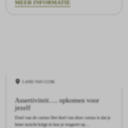
MEER INFORMATIE
LAND VAN CUIJK
Assertiviteit…. opkomen voor
jezelf
Doel van de cursus Het doel van deze cursus is dat je
beter inzicht krijgt in hoe je reageert op…