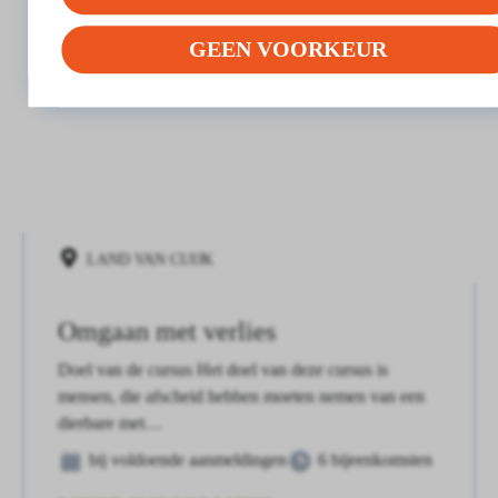
GEEN VOORKEUR
LAND VAN CUIJK
Omgaan met verlies
Doel van de cursus Het doel van deze cursus is
mensen, die afscheid hebben moeten nemen van een
dierbare met…
bij voldoende aanmeldingen
6 bijeenkomsten