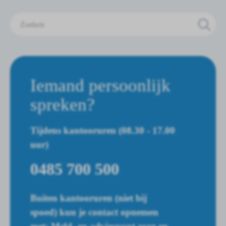
Zoeken
Iemand persoonlijk
spreken?
Tijdens kantooruren (08.30 - 17.00
uur)
0485 700 500
Buiten kantooruren (niet bij
spoed) kun je contact opnemen