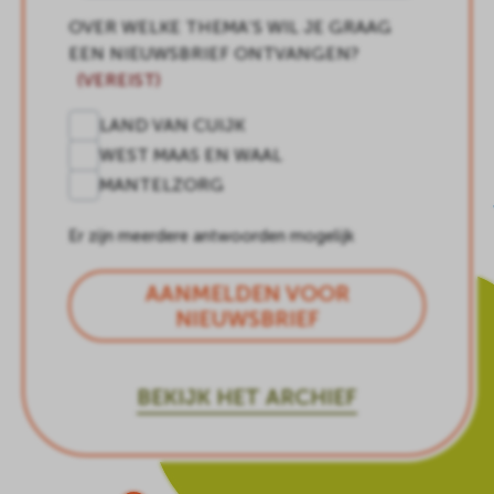
OVER WELKE THEMA’S WIL JE GRAAG
EEN NIEUWSBRIEF ONTVANGEN?
(VEREIST)
LAND VAN CUIJK
WEST MAAS EN WAAL
MANTELZORG
Er zijn meerdere antwoorden mogelijk
AANMELDEN VOOR
NIEUWSBRIEF
BEKIJK HET ARCHIEF