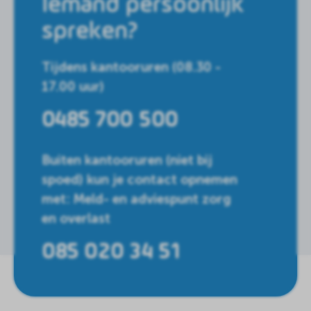
Iemand persoonlijk
spreken?
Tijdens kantooruren (08.30 -
17.00 uur)
0485 700 500
Buiten kantooruren (niet bij
spoed) kun je contact opnemen
met: Meld- en adviespunt zorg
en overlast
085 020 34 51