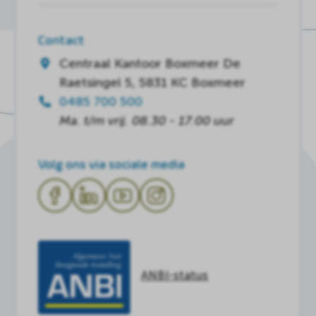
Contact
Centraal Kantoor Boxmeer
De
Raetsingel 5, 5831 KC Boxmeer
0485 700 500
Ma. t/m vrij. 08.30 - 17.00 uur
Volg ons via sociale media
ANBI-status