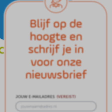
Blijf op de
hoogte en
schrijf je in
voor onze
nieuwsbrief
JOUW E-MAILADRES
(VEREIST)