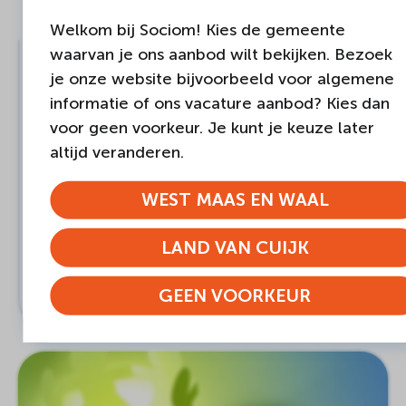
Welkom bij Sociom! Kies de gemeente
waarvan je ons aanbod wilt bekijken. Bezoek
LAND VAN CUIJK
je onze website bijvoorbeeld voor algemene
informatie of ons vacature aanbod? Kies dan
Omgaan met verlies
voor geen voorkeur. Je kunt je keuze later
altijd veranderen.
Doel van de cursus Het doel van deze cursus
is mensen, die afscheid hebben moeten
nemen van een dierbare met…
WEST MAAS EN WAAL
bij voldoende aanmeldingen
LAND VAN CUIJK
6 bijeenkomsten
MEER INFORMATIE
GEEN VOORKEUR