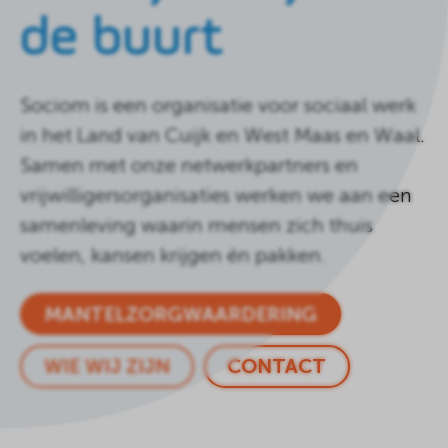
de buurt
Sociom is een organisatie voor sociaal werk
in het Land van Cuijk en West Maas en Waal.
Samen met onze netwerkpartners en
vrijwilligersorganisaties werken we aan een
samenleving waarin mensen zich thuis
voelen, kansen krijgen én pakken.
MANTELZORGWAARDERING
WIE WIJ ZIJN
CONTACT