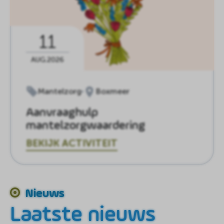
11
AUG.2026
Mantelzorg
Boxmeer
Aanvraaghulp
mantelzorgwaardering
BEKIJK ACTIVITEIT
Nieuws
Laatste nieuws