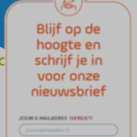
Blijf op de
hoogte en
schrijf je in
voor onze
nieuwsbrief
JOUW E-MAILADRES
(VEREIST)