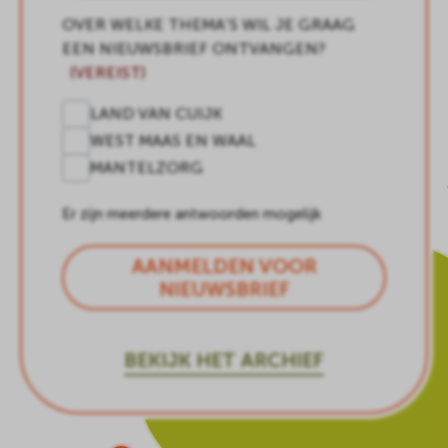
OVER WELKE THEMA’S WIL JE GRAAG
EEN NIEUWSBRIEF ONTVANGEN?
(VEREIST)
LAND VAN CUIJK
WEST MAAS EN WAAL
MANTELZORG
Er zijn meerdere antwoorden mogelijk
AANMELDEN VOOR
NIEUWSBRIEF
BEKIJK HET ARCHIEF