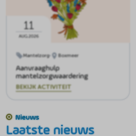
11
AUG.2026
Mantelzorg
Boxmeer
Aanvraaghulp
mantelzorgwaardering
BEKIJK ACTIVITEIT
Nieuws
Laatste nieuws