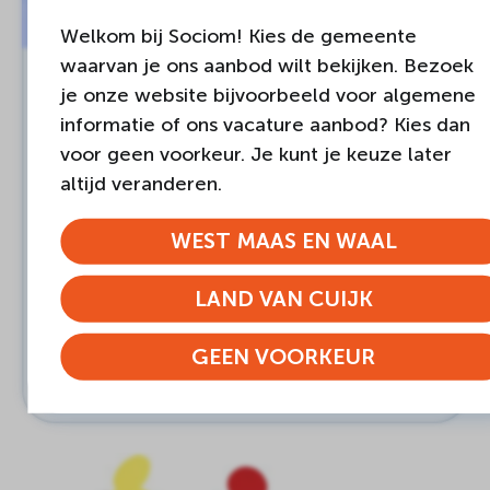
Welkom bij Sociom! Kies de gemeente
waarvan je ons aanbod wilt bekijken. Bezoek
LAND VAN CUIJK
je onze website bijvoorbeeld voor algemene
informatie of ons vacature aanbod? Kies dan
Assertiviteit…. opkomen voor
voor geen voorkeur. Je kunt je keuze later
jezelf
altijd veranderen.
Doel van de cursus Het doel van deze cursus
is dat je beter inzicht krijgt in hoe je reageert
WEST MAAS EN WAAL
op…
LAND VAN CUIJK
Bij voldoende aanmeldingen
8 bijeenkomsten
GEEN VOORKEUR
MEER INFORMATIE