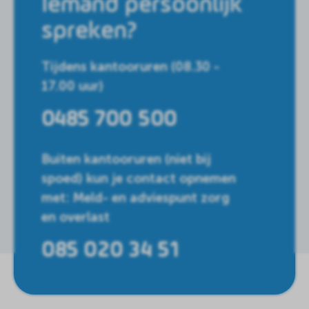
Iemand persoonlijk
spreken?
Tijdens kantooruren (08.30 -
17.00 uur)
0485 700 500
Buiten kantooruren (niet bij
spoed) kun je contact opnemen
met: Meld- en adviespunt zorg
en overlast
085 020 34 51