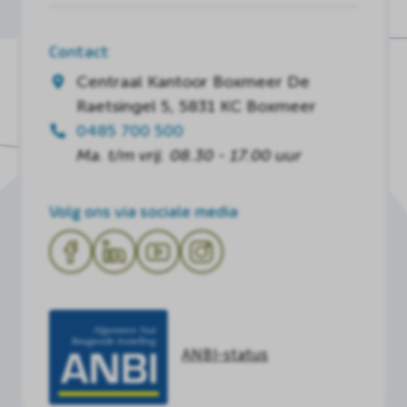
Contact
Centraal Kantoor Boxmeer
De
Raetsingel 5, 5831 KC Boxmeer
0485 700 500
Ma. t/m vrij. 08.30 - 17.00 uur
Volg ons via sociale media
ANBI-status