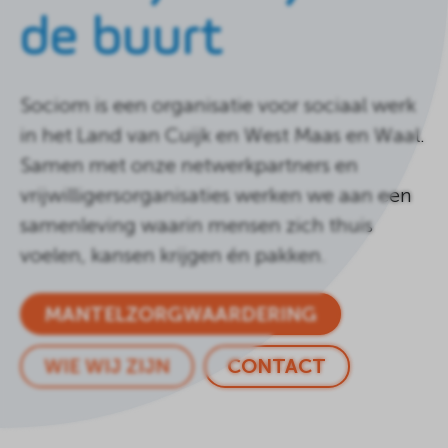
de buurt
Sociom is een organisatie voor sociaal werk
in het Land van Cuijk en West Maas en Waal.
Samen met onze netwerkpartners en
vrijwilligersorganisaties werken we aan een
samenleving waarin mensen zich thuis
voelen, kansen krijgen én pakken.
MANTELZORGWAARDERING
WIE WIJ ZIJN
CONTACT