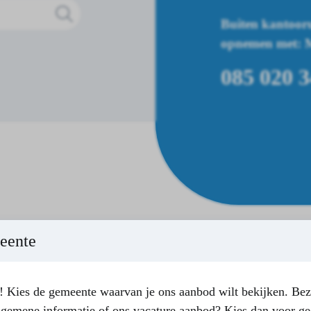
Buiten kantooru
opnemen met: Me
085 020 3
eente
 Kies de gemeente waarvan je ons aanbod wilt bekijken. Bez
lgemene informatie of ons vacature aanbod? Kies dan voor ge