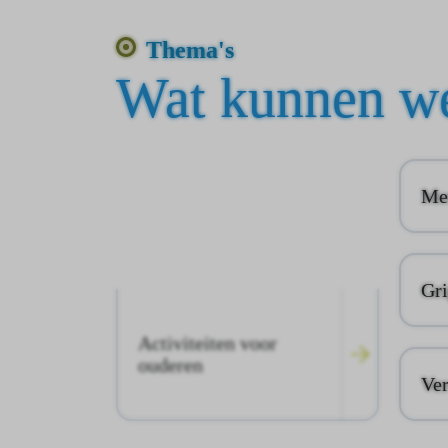
Thema's
Wat kunnen we
Men
Gri
Activiteiten voor
ouderen
Ver