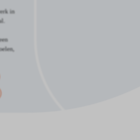
erk in
l.
een
oelen,