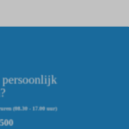
persoonlijk
n?
uren (08.30 - 17.00 uur)
 500