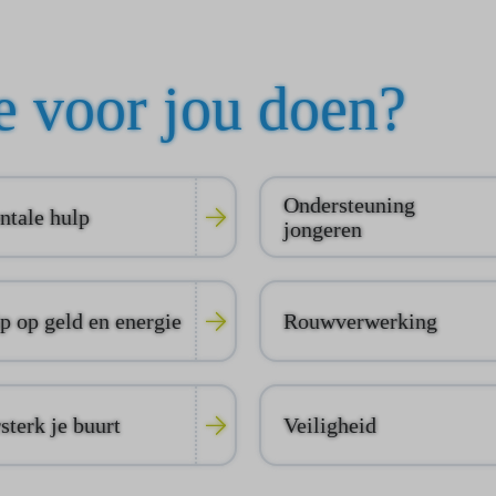
 voor jou doen?
Ondersteuning
tale hulp
jongeren
p op geld en energie
Rouwverwerking
sterk je buurt
Veiligheid