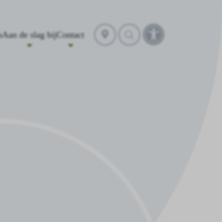
Selecteer
n
Aan de slag bij
Contact
Toegankelijkheidst
locatie
openen