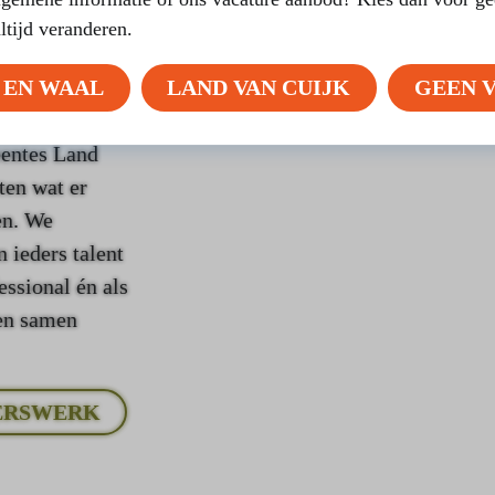
altijd veranderen.
 EN WAAL
LAND VAN CUIJK
GEEN 
art en ziel
eentes Land
en wat er
en. We
 ieders talent
essional én als
 en samen
ERSWERK