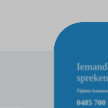
Iemand 
spreke
Tijdens kantoor
0485 700