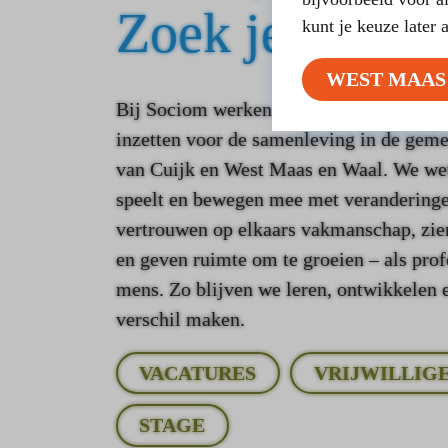
Zoek je werk?
kunt je keuze later 
WEST MAAS
Bij Sociom werken mensen die zich met h
inzetten voor de samenleving in de gem
van Cuijk en West Maas en Waal. We wet
speelt en bewegen mee met verandering
vertrouwen op elkaars vakmanschap, zien
en geven ruimte om te groeien – als prof
mens. Zo blijven we leren, ontwikkelen
verschil maken.
VACATURES
VRIJWILLIG
STAGE