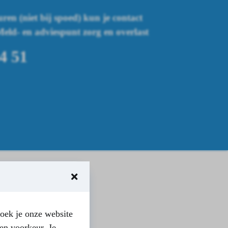
ren (niet bij spoed) kun je contact
ld- en adviespunt zorg en overlast
4 51
oek je onze website
en voorkeur. Je