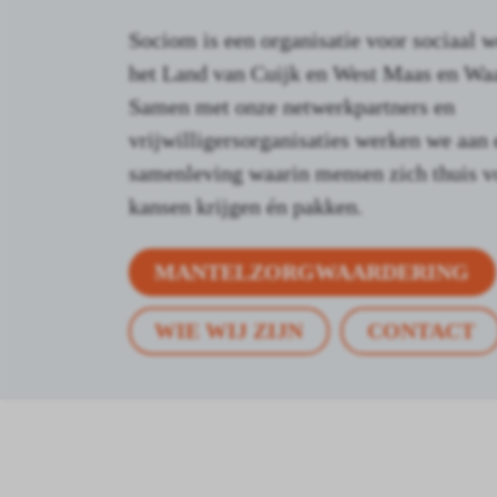
Sociom is een organisatie voor sociaal w
het Land van Cuijk en West Maas en Waa
Samen met onze netwerkpartners en
vrijwilligersorganisaties werken we aan 
samenleving waarin mensen zich thuis v
kansen krijgen én pakken.
MANTELZORGWAARDERING
WIE WIJ ZIJN
CONTACT