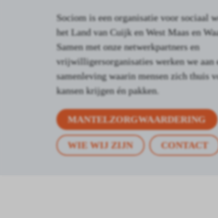
Sociom is een organisatie voor sociaal w
het Land van Cuijk en West Maas en Waa
Samen met onze netwerkpartners en
vrijwilligersorganisaties werken we aan 
samenleving waarin mensen zich thuis v
kansen krijgen én pakken.
MANTELZORGWAARDERING
WIE WIJ ZIJN
CONTACT