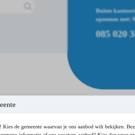
Buiten kantooru
opnemen met: Me
085 020 3
eente
 Kies de gemeente waarvan je ons aanbod wilt bekijken. Bez
lgemene informatie of ons vacature aanbod? Kies dan voor ge