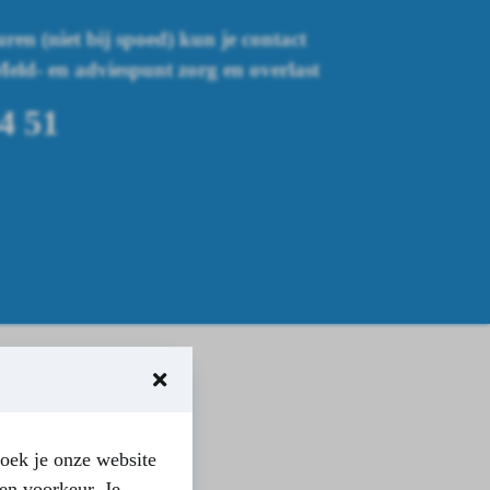
ren (niet bij spoed) kun je contact
ld- en adviespunt zorg en overlast
4 51
oek je onze website
en voorkeur. Je