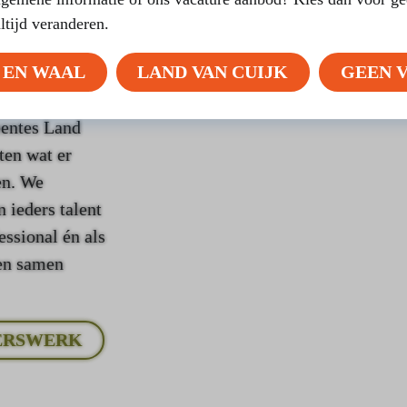
altijd veranderen.
 EN WAAL
LAND VAN CUIJK
GEEN 
art en ziel
eentes Land
en wat er
en. We
 ieders talent
essional én als
 en samen
ERSWERK