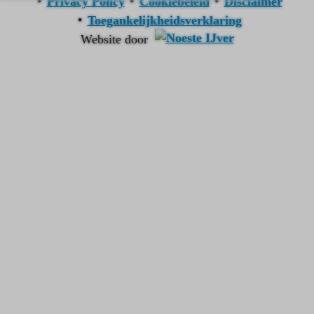
Privacy Policy
Cookiebeleid
Disclaimer
Toegankelijkheidsverklaring
Website door