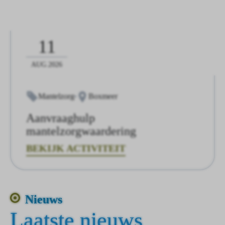
11
AUG.2026
Mantelzorg
Boxmeer
Aanvraaghulp
mantelzorgwaardering
BEKIJK ACTIVITEIT
Nieuws
Laatste nieuws