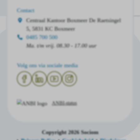
Contact
Centraal Kantoor Boxmeer
De Raetsingel
5, 5831 KC Boxmeer
0485 700 500
Ma. t/m vrij. 08.30 - 17.00 uur
Volg ons via sociale media
ANBI-status
Copyright 2026 Sociom