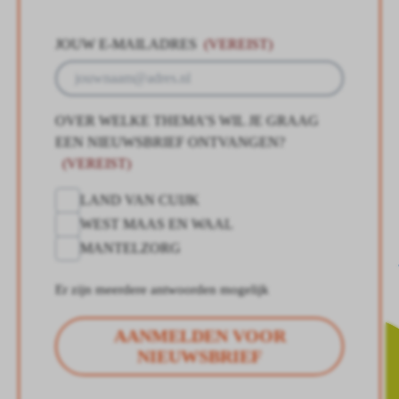
JOUW E-MAILADRES
(VEREIST)
OVER WELKE THEMA’S WIL JE GRAAG
EEN NIEUWSBRIEF ONTVANGEN?
(VEREIST)
LAND VAN CUIJK
WEST MAAS EN WAAL
MANTELZORG
Er zijn meerdere antwoorden mogelijk
AANMELDEN VOOR
NIEUWSBRIEF