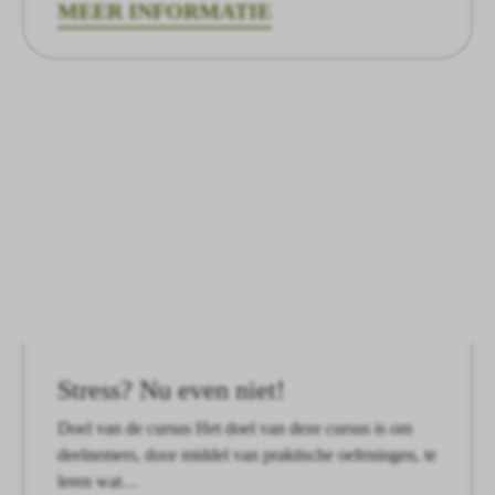
MEER INFORMATIE
Stress? Nu even niet!
Doel van de cursus Het doel van deze cursus is om
deelnemers, door middel van praktische oefeningen, te
leren wat…