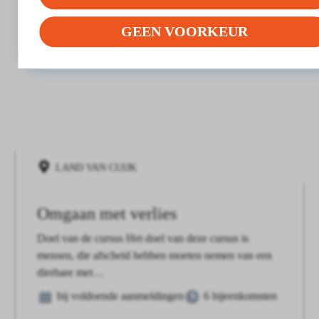
GEEN VOORKEUR
LAND VAN CUIJK
Omgaan met verlies
Doel van de cursus Het doel van deze cursus is
mensen, die afscheid hebben moeten nemen van een
dierbare met…
bij voldoende aanmeldingen
6 bijeenkomsten