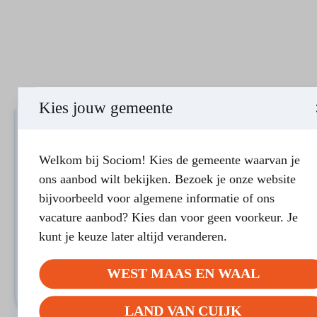
Kies jouw gemeente
LAND VAN CUIJK
Welkom bij Sociom! Kies de gemeente waarvan je
Assertiviteit…. opkomen voor
ons aanbod wilt bekijken. Bezoek je onze website
jezelf
bijvoorbeeld voor algemene informatie of ons
Doel van de cursus Het doel van deze cursus is dat je
vacature aanbod? Kies dan voor geen voorkeur. Je
beter inzicht krijgt in hoe je reageert op…
kunt je keuze later altijd veranderen.
Bij voldoende aanmeldingen
8 bijeenkomsten
WEST MAAS EN WAAL
MEER INFORMATIE
LAND VAN CUIJK