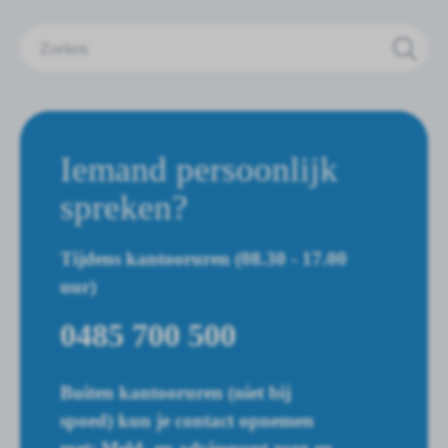
Zoeken
Iemand persoonlijk
spreken?
Tijdens kantooruren (08.30 - 17.00
uur)
0485 700 500
Buiten kantooruren (niet bij
spoed) kun je contact opnemen