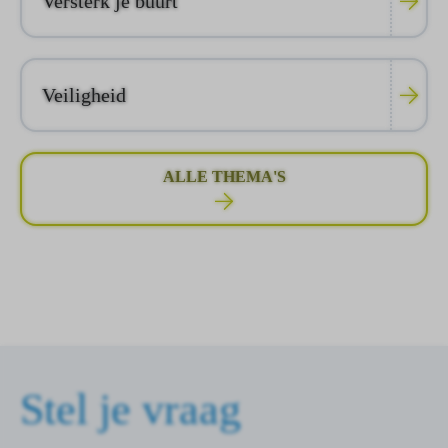
Versterk je buurt
Veiligheid
ALLE THEMA'S
Stel je vraag