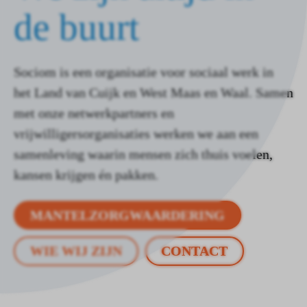
de buurt
Sociom is een organisatie voor sociaal werk in
het Land van Cuijk en West Maas en Waal. Samen
met onze netwerkpartners en
vrijwilligersorganisaties werken we aan een
samenleving waarin mensen zich thuis voelen,
kansen krijgen én pakken.
MANTELZORGWAARDERING
WIE WIJ ZIJN
CONTACT