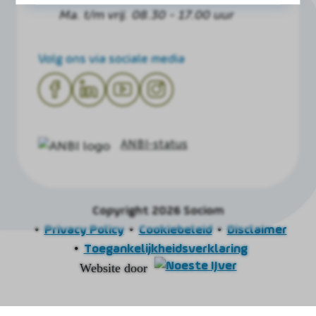
Ma. t/m vrij. 08.30 - 17.00 uur
Volg ons via sociale media
ANBI-status
Copyright 2026 Sociom
Privacy Policy
Cookiebeleid
Disclaimer
Toegankelijkheidsverklaring
Website door