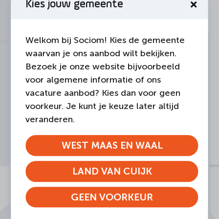
Kies jouw gemeente
Ga
Welkom bij Sociom! Kies de gemeente
naar
waarvan je ons aanbod wilt bekijken.
de
Bezoek je onze website bijvoorbeeld
homepagina
voor algemene informatie of ons
vacature aanbod? Kies dan voor geen
voorkeur. Je kunt je keuze later altijd
veranderen.
Contact
Wie wij zijn
WEST MAAS EN WAAL
LAND VAN CUIJK
Contact
Centraal Kantoor Boxmeer
De
GEEN VOORKEUR
Raetsingel 5, 5831 KC Boxmeer
0485 700 500