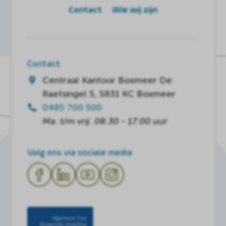
Contact
Wie wij zijn
Contact
Centraal Kantoor Boxmeer
De
Raetsingel 5, 5831 KC Boxmeer
0485 700 500
Ma. t/m vrij. 08.30 - 17.00 uur
Volg ons via sociale media