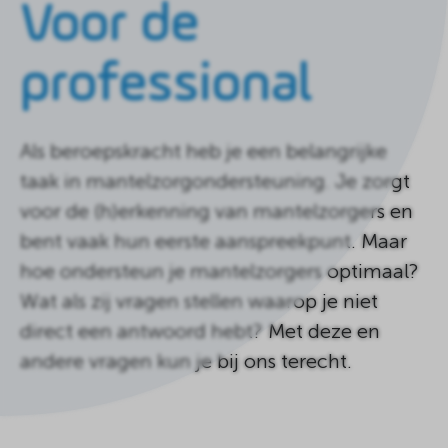
Voor de
de
homepagina
professional
Als beroepskracht heb je een belangrijke
taak in mantelzorgondersteuning. Je zorgt
voor de (h)erkenning van mantelzorgers en
bent vaak hun eerste aanspreekpunt. Maar
hoe ondersteun je mantelzorgers optimaal?
Wat als zij vragen stellen waarop je niet
direct een antwoord hebt? Met deze en
andere vragen kun je bij ons terecht.