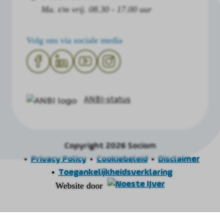
Ma. t/m vrij. 08.30 - 17.00 uur
Volg ons via sociale media
ANBI-status
Copyright 2026 Sociom
Privacy Policy
Cookiebeleid
Disclaimer
Toegankelijkheidsverklaring
Website door