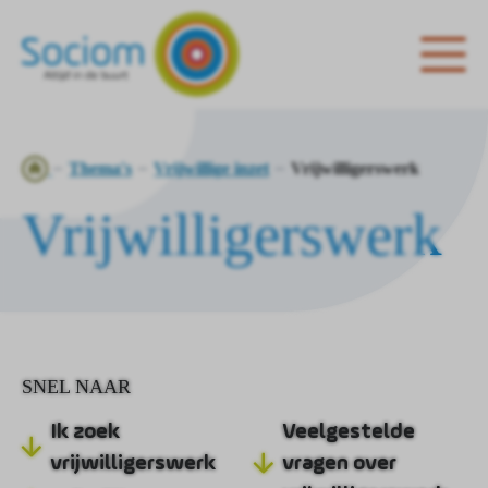
Ga
Thema's
Vrijwillige inzet
Vrijwilligerswerk
naar
Vrijwilligerswerk
de
homepagina
SNEL NAAR
Ik zoek
Veelgestelde
vrijwilligerswerk
vragen over