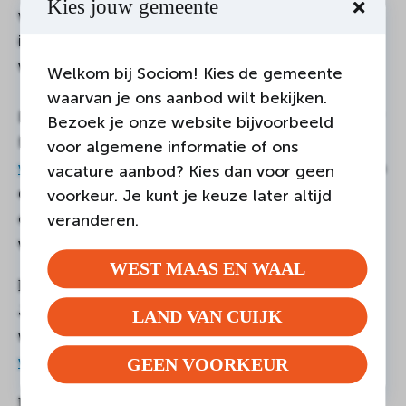
Kies jouw gemeente
vindt, waar jij jouw kwaliteiten het liefst wilt
inzetten en hoeveel tijd je wil besteden aan
vrijwilligerswerk.
Welkom bij Sociom! Kies de gemeente
waarvan je ons aanbod wilt bekijken.
Benieuwd wat voor soort vrijwilligerswerk er is?
Bezoek je onze website bijvoorbeeld
Neem dan eens een kijkje op onze
voor algemene informatie of ons
vrijwilligersvacaturebank
en reageer op één van
vacature aanbod? Kies dan voor geen
de vacatures. Kom je er niet uit? Neem dan
voorkeur. Je kunt je keuze later altijd
contact op met de vrijwilligers van onze
veranderen.
vrijwilligerspunten. Zij helpen jou graag verder.
WEST MAAS EN WAAL
Kan ik ook vrijwilligerswerk bij Sociom doen?
Jazeker! De vrijwilligersvacatures van Sociom
LAND VAN CUIJK
worden ook gepubliceerd op de
vrijwilligersvacaturebank
.
GEEN VOORKEUR
Mag je vrijwilligerswerk doen als je een uitkering